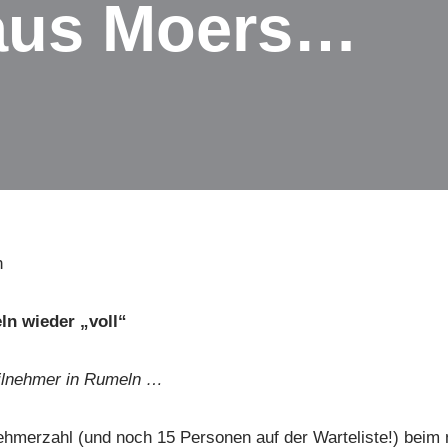
aus Moers…
n
n wieder „voll“
eilnehmer in Rumeln …
nehmerzahl (und noch 15 Personen auf der Warteliste!) beim