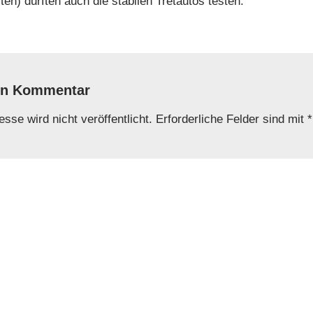
lten) durften auch die stabilen Tretautos testen.
en Kommentar
sse wird nicht veröffentlicht.
Erforderliche Felder sind mit
*
E-Mail-Adresse
*
Website