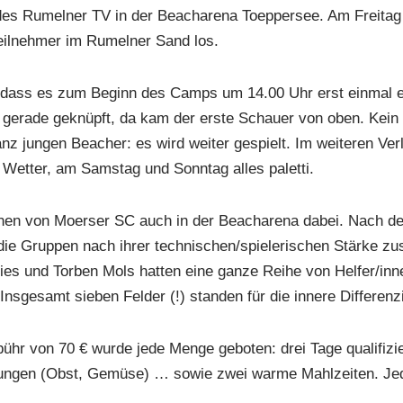
es Rumelner TV in der Beacharena Toeppersee. Am Freitag 
Teilnehmer im Rumelner Sand los.
 dass es zum Beginn des Camps um 14.00 Uhr erst einmal e
 gerade geknüpft, da kam der erste Schauer von oben. Kein 
ganz jungen Beacher: es wird weiter gespielt. Im weiteren Ve
s Wetter, am Samstag und Sonntag alles paletti.
nen von Moerser SC auch in der Beacharena dabei. Nach d
ie Gruppen nach ihrer technischen/spielerischen Stärke zu
s und Torben Mols hatten eine ganze Reihe von Helfer/innen
. Insgesamt sieben Felder (!) standen für die innere Differen
ühr von 70 € wurde jede Menge geboten: drei Tage qualifizi
ungen (Obst, Gemüse) … sowie zwei warme Mahlzeiten. Jede