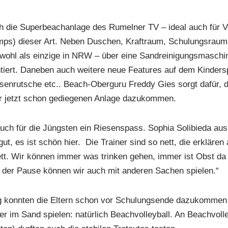
ch die Superbeachanlage des Rumelner TV – ideal auch für 
s) dieser Art. Neben Duschen, Kraftraum, Schulungsraum, 
wohl als einzige in NRW – über eine Sandreinigungsmaschine
tiert. Daneben auch weitere neue Features auf dem Kinderspi
enrutsche etc.. Beach-Oberguru Freddy Gies sorgt dafür, d
er jetzt schon gediegenen Anlage dazukommen.
 auch für die Jüngsten ein Riesenspass. Sophia Solibieda a
 gut, es ist schön hier. Die Trainer sind so nett, die erklären
tt. Wir können immer was trinken gehen, immer ist Obst da 
der Pause können wir auch mit anderen Sachen spielen.“
 konnten die Eltern schon vor Schulungsende dazukommen 
er im Sand spielen: natürlich Beachvolleyball. An Beachvolle