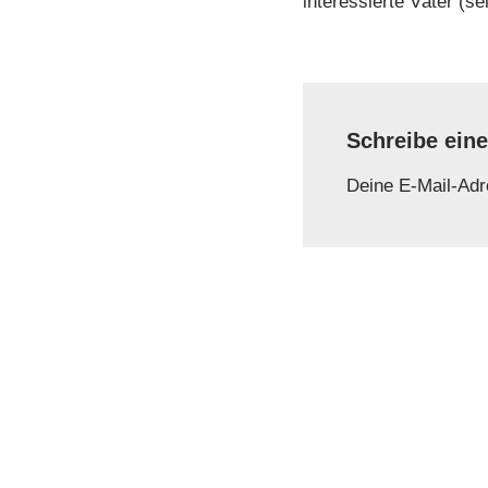
interessierte Väter (se
Schreibe ein
Deine E-Mail-Adre
Name
*
Kommentar
*