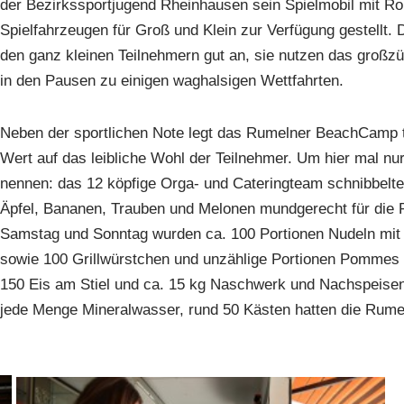
der Bezirkssportjugend Rheinhausen sein Spielmobil mit Rol
Spielfahrzeugen für Groß und Klein zur Verfügung gestellt.
den ganz kleinen Teilnehmern gut an, sie nutzen das großzü
in den Pausen zu einigen waghalsigen Wettfahrten.
Neben der sportlichen Note legt das Rumelner BeachCamp tr
Wert auf das leibliche Wohl der Teilnehmer. Um hier mal nur
nennen: das 12 köpfige Orga- und Cateringteam schnibbelte
Äpfel, Bananen, Trauben und Melonen mundgerecht für die 
Samstag und Sonntag wurden ca. 100 Portionen Nudeln mi
sowie 100 Grillwürstchen und unzählige Portionen Pommes e
150 Eis am Stiel und ca. 15 kg Naschwerk und Nachspeisen
jede Menge Mineralwasser, rund 50 Kästen hatten die Rumel