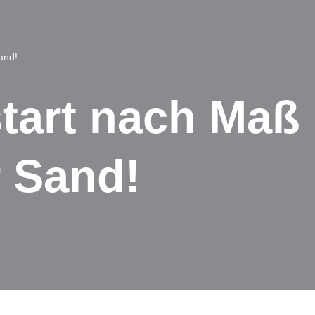
and!
start nach Maß
 Sand!