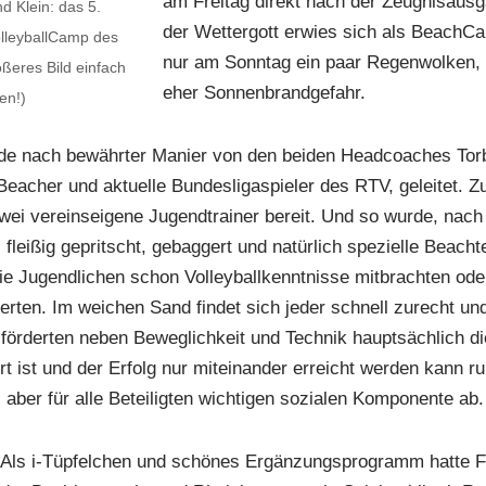
am Freitag direkt nach der Zeugnisausg
d Klein: das 5.
der Wettergott erwies sich als BeachCa
lleyballCamp des
nur am Sonntag ein paar Regenwolken,
ßeres Bild einfach
eher Sonnenbrandgefahr.
ken!)
urde nach bewährter Manier von den beiden Headcoaches Tor
Beacher und aktuelle Bundesligaspieler des RTV, geleitet. Zu
zwei vereinseigene Jugendtrainer bereit. Und so wurde, nach
, fleißig gepritscht, gebaggert und natürlich spezielle Beach
ie Jugendlichen schon Volleyballkenntnisse mitbrachten oder 
erten. Im weichen Sand findet sich jeder schnell zurecht un
örderten neben Beweglichkeit und Technik hauptsächlich di
t ist und der Erfolg nur miteinander erreicht werden kann ru
, aber für alle Beteiligten wichtigen sozialen Komponente ab.
Als i-Tüpfelchen und schönes Ergänzungsprogramm hatte F