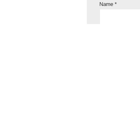
Name
*
Kommentar
*
Name, E-Mail-Ad
speichern.