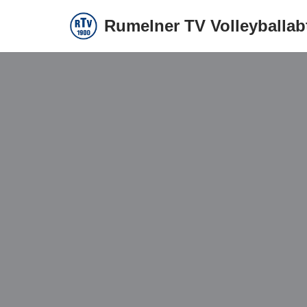
Rumelner TV Volleyballab
Zum
Inhalt
springen