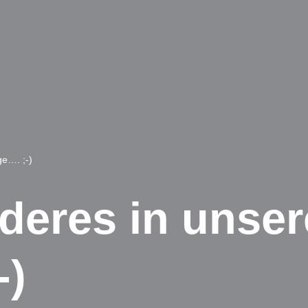
e…. ;-)
deres in unse
-)