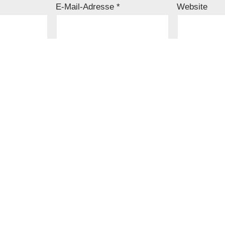
E-Mail-Adresse
*
Website
resse und Website in diesem Browser für meinen nächsten