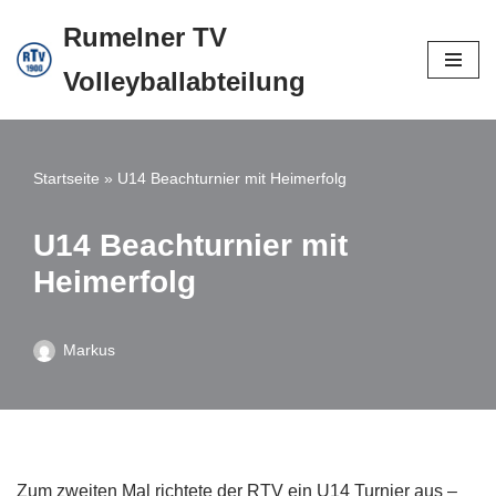
Rumelner TV
Zum
Volleyballabteilung
Inhalt
springen
Startseite
»
U14 Beachturnier mit Heimerfolg
U14 Beachturnier mit
Heimerfolg
Markus
Zum zweiten Mal richtete der RTV ein U14 Turnier aus –