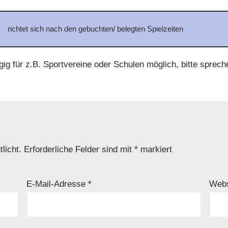
richtet sich nach den gebuchten/ belegten Spielzeiten
g für z.B. Sportvereine oder Schulen möglich, bitte sprechen
licht.
Erforderliche Felder sind mit
*
markiert
E-Mail-Adresse
*
Webs