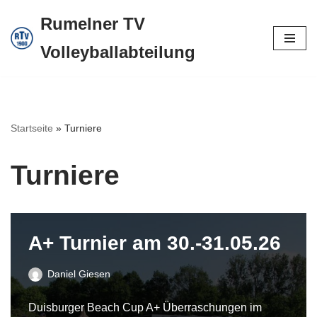
Rumelner TV
Zum
Volleyballabteilung
Inhalt
springen
Startseite
»
Turniere
Turniere
A+ Turnier am 30.-31.05.26
Daniel Giesen
Duisburger Beach Cup A+ Überraschungen im