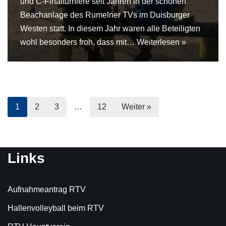
und C-Finalturniere seit Jahren in der schönen
Beachanlage des Rumelner TVs im Duisburger
Westen statt. In diesem Jahr waren alle Beteiligten
wohl besonders froh, dass mit…
Weiterlesen »
1
2
3
…
12
Weiter »
Links
Aufnahmeantrag RTV
Hallenvolleyball beim RTV